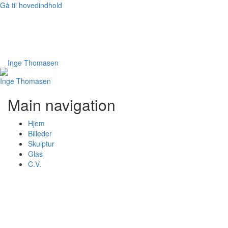
Gå til hovedindhold
Bruger
Log ind
Inge Thomasen
Inge Thomasen
Main navigation
Hjem
Billeder
Skulptur
Glas
C.V.
collage3
collage3