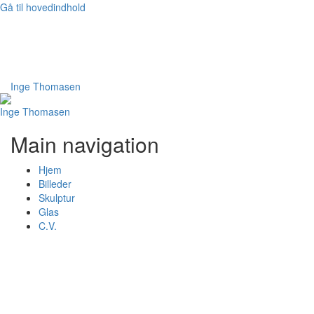
Gå til hovedindhold
Bruger
Log ind
Inge Thomasen
Inge Thomasen
Main navigation
Hjem
Billeder
Skulptur
Glas
C.V.
karla 2
karla