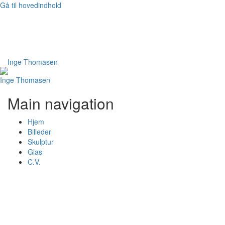
Gå til hovedindhold
Bruger
Log ind
Inge Thomasen
Inge Thomasen
Main navigation
Hjem
Billeder
Skulptur
Glas
C.V.
blå dame
blå